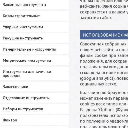
что вы посетили наш в
Зажимные инструменты
веб-сайте. Файл cooki
сохраняется на вашем 
Козлы строительные
закрытия сайта.
Ударные инструменты
ИСПОЛЬЗОВАНИЕ ФА
Режущие инструменты
Совокупная собранная 
Измерительные инструменты
нашем веб-сайте и пов
файлы cookie при запо
Метрические инструменты
положения, для сохран
пользовательских данн
Инструменты для зачистки
ссылок на основе посл
проводов
(google analytics), п
социальных сетях.
Заклепочники
Большинство браузеров
Отделочные инструменты
может изменить параме
cookies всех типов или
Наборы инструментов
Разделы "Options (Функ
пользователю использо
Фонари
по получению уведомле
пользователь может обр