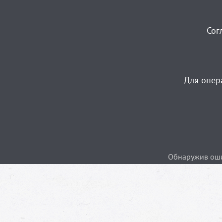
Сог
Для опер
Обнаружив ошиб