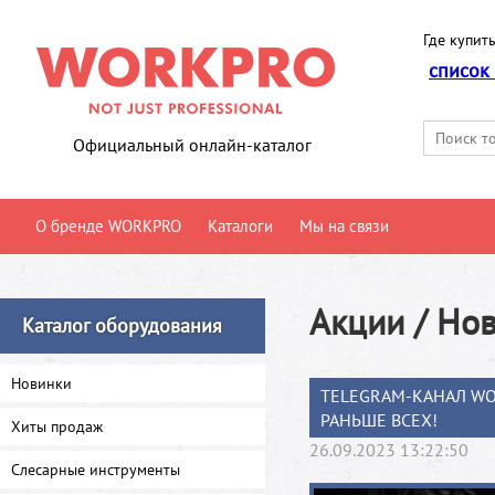
Где купить
список
Официальный онлайн-каталог
О бренде WORKPRO
Каталоги
Мы на связи
Акции / Но
Каталог оборудования
Новинки
TELEGRAM-КАНАЛ WO
РАНЬШЕ ВСЕХ!
Хиты продаж
26.09.2023 13:22:50
Слесарные инструменты