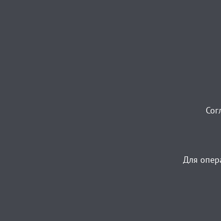
Сог
Для опер