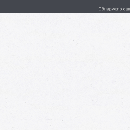
Обнаружив ошиб