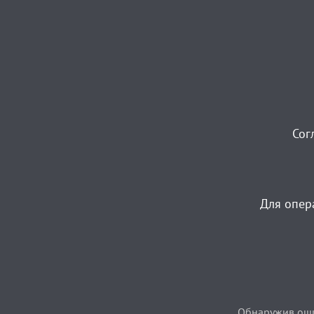
Сог
Для опер
Обнаружив ошиб