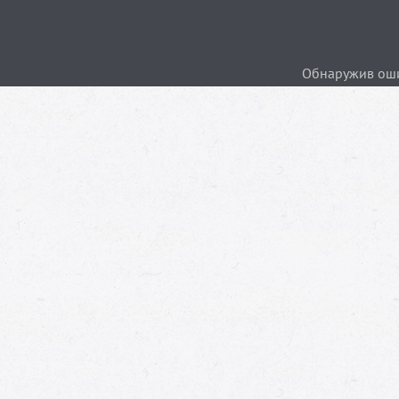
Обнаружив ошиб