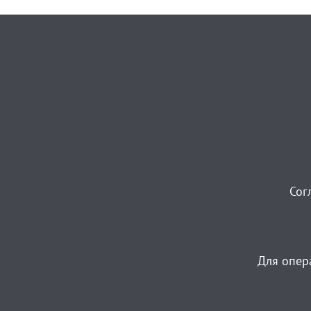
Сог
Для опер