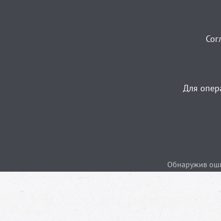
Сог
Для опер
Обнаружив ошиб