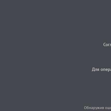
Сог
Для опер
Обнаружив ошиб