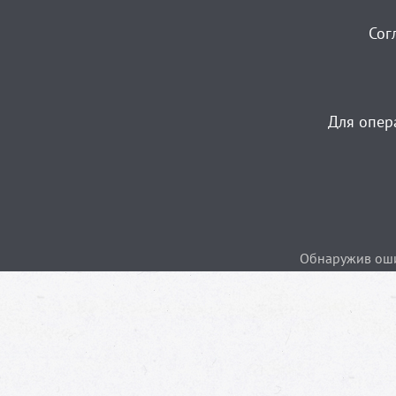
Сог
Для опер
Обнаружив ошиб