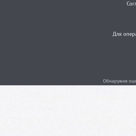
Сог
Для опер
Обнаружив ошиб