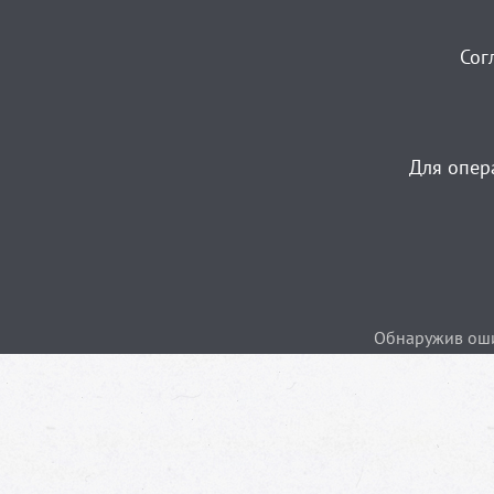
Сог
Для опер
Обнаружив ошиб