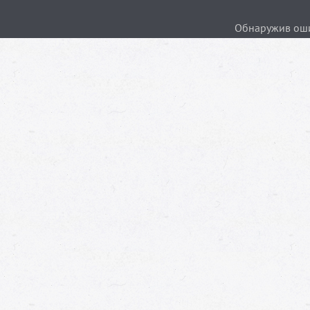
Обнаружив ошиб