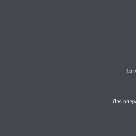
Сог
Для опер