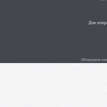
Для опер
Обнаружив ошиб