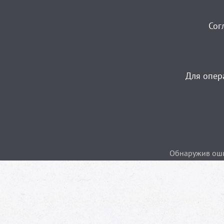
Сог
Для опер
Обнаружив ошиб