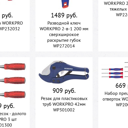
WORKPRO 2
тяжелых
 руб.
1489 руб.
WP22
а WORKPRO
Разводной ключ
WP232032
WORKPRO 2-в-1 200 мм
сверхширокое
раскрытие губок
WP272014
669 
909 руб.
Набор пре
Резак для пластиковых
отверток W
труб WORKPRO 42мм
 руб.
WP20
WP301002
есок - долото
RO 3 шт
01300