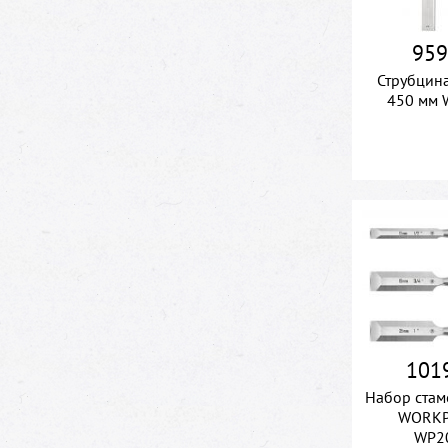
959
Струбцин
450 мм 
1019
Набор стам
WORKP
WP2