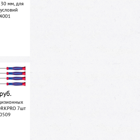
30 мм, для
 условий
4001
руб.
цизионных
ORKPRO 7шт
0509