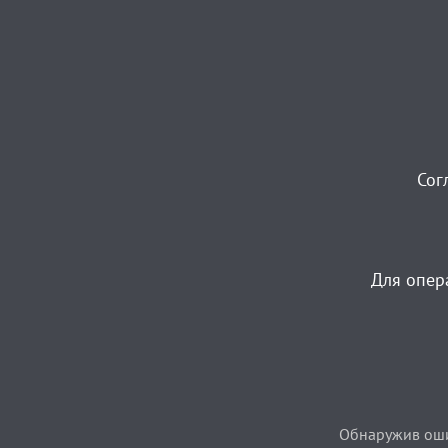
Сог
Для опер
Обнаружив ошиб