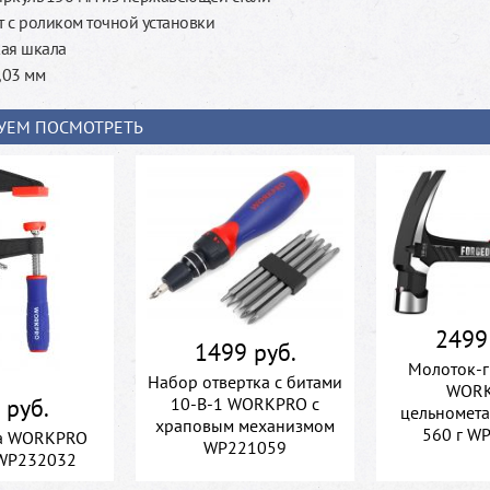
 с роликом точной установки
ая шкала
,03 мм
УЕМ ПОСМОТРЕТЬ
2499
1499 руб.
Молоток-
Набор отвертка с битами
WOR
10-В-1 WORKPRO с
 руб.
цельномет
храповым механизмом
560 г W
а WORKPRO
WP221059
WP232032