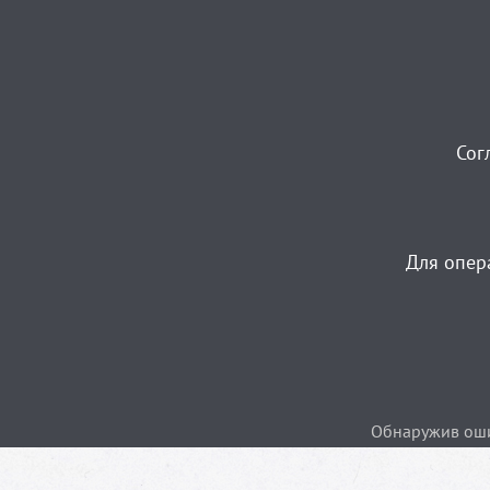
Сог
Для опер
Обнаружив ошиб