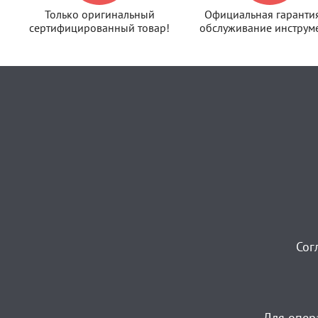
Только оригинальный
Официальная гаранти
сертифицированный товар!
обслуживание инструме
Сог
Для опер