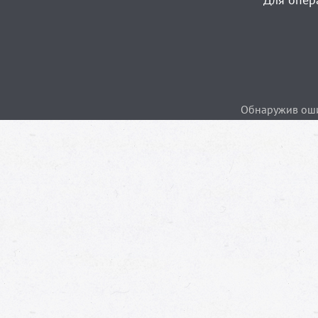
Обнаружив ошиб