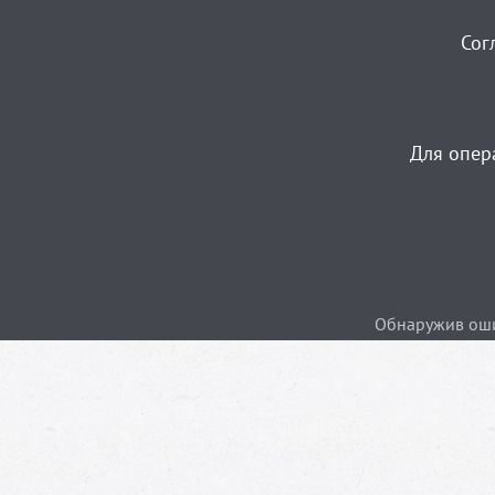
Сог
Для опер
Обнаружив ошиб