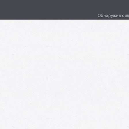
Обнаружив ошиб