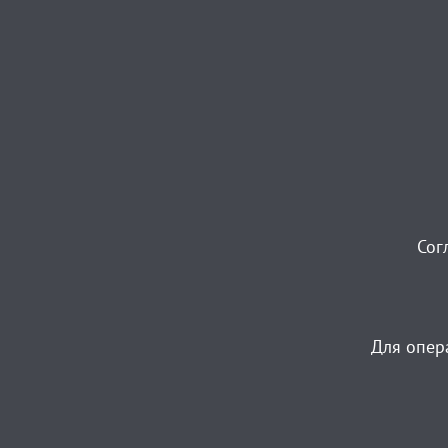
Сог
Для опер