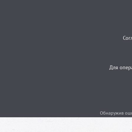
Сог
Для опер
Обнаружив ошиб