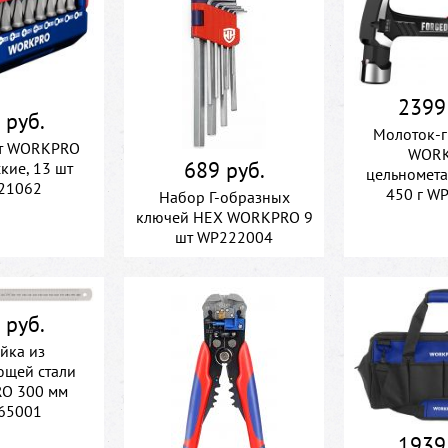
2399
 руб.
Молоток-
т WORKPRO
WOR
689 руб.
кие, 13 шт
цельномет
21062
450 г W
Набор Г-образных
ключей HEX WORKPRO 9
шт WP222004
 руб.
йка из
щей стали
O 300 мм
65001
1939