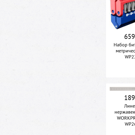
659
Набор би
метричес
WP2
189
Лине
нержавею
WORKPR
WP2