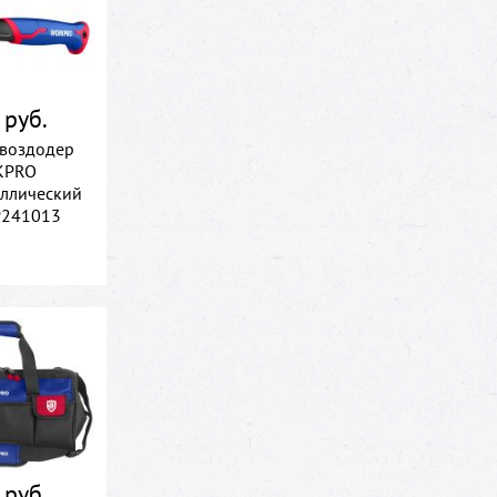
 руб.
гвоздодер
KPRO
аллический
P241013
 руб.