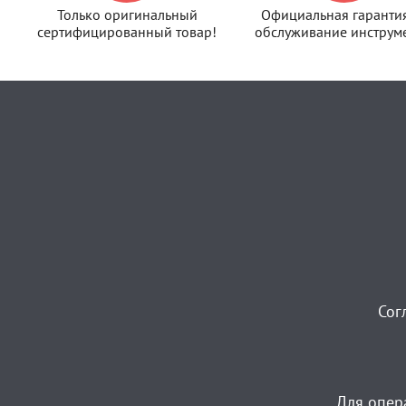
Только оригинальный
Официальная гаранти
сертифицированный товар!
обслуживание инструме
Сог
Для опер