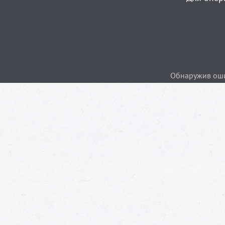
Обнаружив ошиб