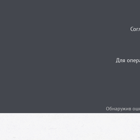
Сог
Для опер
Обнаружив ошиб