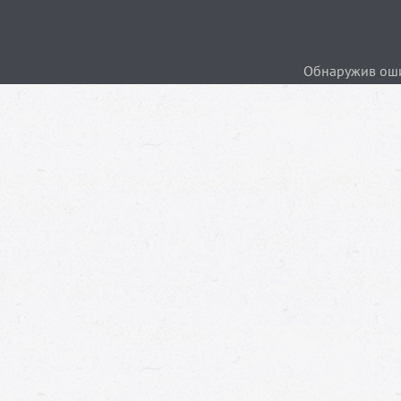
Обнаружив ошиб