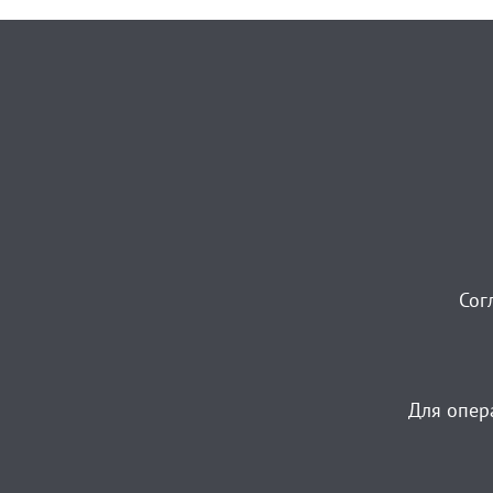
Сог
Для опер