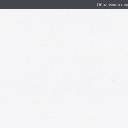
Обнаружив ошиб