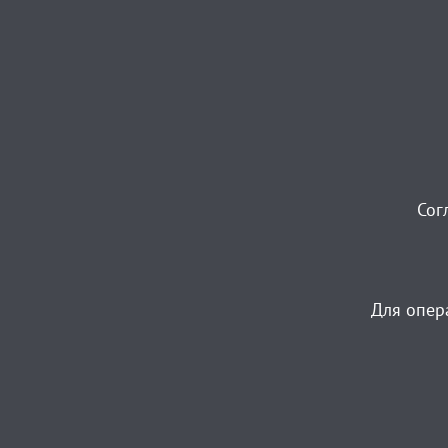
Сог
Для опер